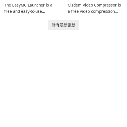
The EasyMC Launcher is a
Cisdem Video Compressor is
free and easy-to-use
a free video compression
Minecraft launcher
software for Mac. It allows
developed by EasyMC. It
users to compress media
所有最新更新
allows Minecraft players to
files by setting the
quickly and easily access
percentage, target file size,
their favorite servers and
and file parameters to
mods with just a few clicks.
ensure satisfactory results.