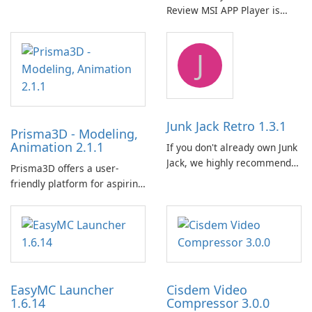
Review MSI APP Player is
者、作者和出版商廣泛使用。
MSI’s Windows Android
這款免費的開源軟體為使用者
emulator built atop the
提供了一個全面的解決方案，
J
BlueStacks engine and tuned
用於跨各種設備和電子書格式
for MSI hardware.
組織、轉換、編輯和同步電子
書。 電子書圖書館管理：
Calibre 作為組織和管理電子書
的中央圖書館，允許使用者輕
Junk Jack Retro 1.3.1
Prisma3D - Modeling,
鬆對電子書進行分類、標記和
Animation 2.1.1
If you don't already own Junk
搜索。它提供強大的圖書館管
Jack, we highly recommend
理功能，以保持電子書收藏井
Prisma3D offers a user-
purchasing it before
井有條。 電子書格式轉換： 使
friendly platform for aspiring
considering Junk Jack Retro.
用者可以使用 Calibre …
3D creators to bring their
This game is where it all
imagination to life. With a
began! Junk Jack Retro,
wide range of tools and
formerly known as Junk Jack,
features, this app allows
now offers widescreen
users to easily design 3D
support.
models and generate
EasyMC Launcher
Cisdem Video
captivating animated scenes.
1.6.14
Compressor 3.0.0