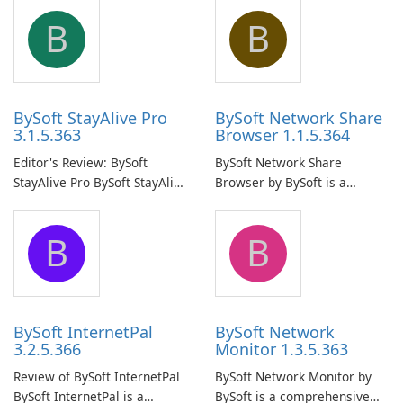
B
B
BySoft StayAlive Pro
BySoft Network Share
3.1.5.363
Browser 1.1.5.364
Editor's Review: BySoft
BySoft Network Share
StayAlive Pro BySoft StayAlive
Browser by BySoft is a
Pro is a reliable software
comprehensive software
application designed to
application that allows users
B
B
ensure the continuous and
to easily browse and manage
uninterrupted operation of
shared folders on their
your computer system.
network.
BySoft InternetPal
BySoft Network
3.2.5.366
Monitor 1.3.5.363
Review of BySoft InternetPal
BySoft Network Monitor by
BySoft InternetPal is a
BySoft is a comprehensive