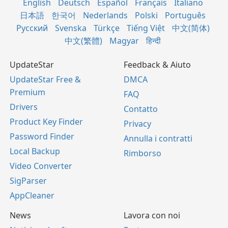
English
Deutsch
Español
Français
Italiano
日本語
한국어
Nederlands
Polski
Português
Русский
Svenska
Türkçe
Tiếng Việt
中文(简体)
中文(繁體)
Magyar
हिन्दी
UpdateStar
Feedback & Aiuto
UpdateStar Free &
DMCA
Premium
FAQ
Drivers
Contatto
Product Key Finder
Privacy
Password Finder
Annulla i contratti
Local Backup
Rimborso
Video Converter
SigParser
AppCleaner
News
Lavora con noi