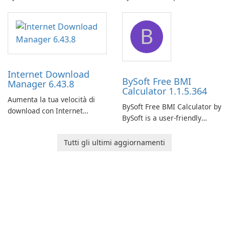
comprehensive software
network monitoring software
application designed to
designed to help businesses
B
monitor your internet
effectively manage their
connection and provide real-
network infrastructure.
time insights into its
performance.
Internet Download
BySoft Free BMI
Manager 6.43.8
Calculator 1.1.5.364
Aumenta la tua velocità di
BySoft Free BMI Calculator by
download con Internet
BySoft is a user-friendly
Download Manager!
software application
designed to help you
Tutti gli ultimi aggiornamenti
calculate your Body Mass
Index quickly and accurately.