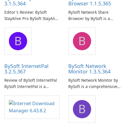
3.1.5.364
Browser 1.1.5.365
Editor's Review: BySoft
BySoft Network Share
StayAlive Pro BySoft StayAlive
Browser by BySoft is a
Pro is a reliable software
comprehensive software
application designed to
application that allows users
B
B
ensure the continuous and
to easily browse and manage
uninterrupted operation of
shared folders on their
your computer system.
network.
BySoft InternetPal
BySoft Network
3.2.5.367
Monitor 1.3.5.364
Review of BySoft InternetPal
BySoft Network Monitor by
BySoft InternetPal is a
BySoft is a comprehensive
comprehensive software
network monitoring software
application designed to
designed to help businesses
B
monitor your internet
effectively manage their
connection and provide real-
network infrastructure.
time insights into its
performance.