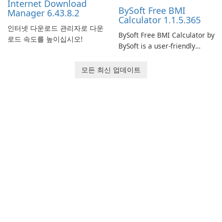
Internet Download
BySoft Free BMI
Manager 6.43.8.2
Calculator 1.1.5.365
인터넷 다운로드 관리자로 다운
BySoft Free BMI Calculator by
로드 속도를 높이십시오!
BySoft is a user-friendly
software application
designed to help you
모든 최신 업데이트
calculate your Body Mass
Index quickly and accurately.