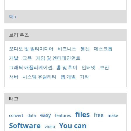
더 ›
브라 우즈
오디오 및 멀티미디어
비즈니스
통신
데스크톱
개발
교육
게임 및 엔터테인먼트
그래픽 애플리케이션
홈 및 취미
인터넷
보안
서버
시스템 유틸리티
웹 개발
기타
태그
files
easy
free
convert
data
features
make
Software
You can
video