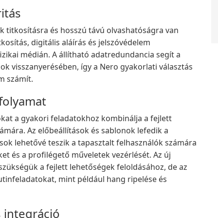
itás
k titkosításra és hosszú távú olvashatóságra van
osítás, digitális aláírás és jelszóvédelem
izikai médián. A állítható adatredundancia segít a
ok visszanyerésében, így a Nero gyakorlati választás
am számít.
folyamat
ókat a gyakori feladatokhoz kombinálja a fejlett
mára. Az előbeállítások és sablonok lefedik a
sok lehetővé teszik a tapasztalt felhasználók számára
et és a profilégető műveletek vezérlését. Az új
szükségük a fejlett lehetőségek feloldásához, de az
tinfeladatokat, mint például hang ripelése és
 integráció