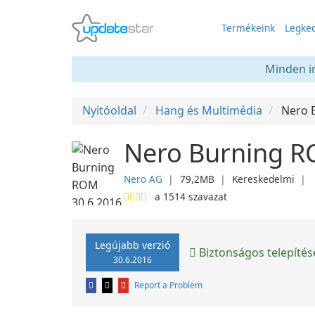
Termékeink
Legked
Minden in
Nyitóoldal
Hang és Multimédia
Nero 
Nero Burning R
Nero AG
❘
79,2MB
❘
Kereskedelmi
❘
a
1514
szavazat
Legújabb verzió
Biztonságos telepítés
30.6.2016
Report a Problem