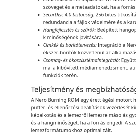
szöveget és a metaadatokat, ha a forrás
SecurDisc 4.0 biztonság:
256 bites titkosítá
redundancia a fájlok védelmére és a kar
Hangfejlesztés és szűrők:
Beépített hangop
k minőségének javítására.
Címkék és borítótervezés:
Integráció a Ner
ékszer-borítók közvetlenül az alkalmaz
Csomag- és ökoszisztémaintegráció:
Együtt
mal a kibővített médiamenedzsment, aut
funkciók terén.
Teljesítmény és megbízhatósá
A Nero Burning ROM egy érett égési motort has
puffer- és ellenőrzési beállítások vezérlését 
képalkotás és a lemezről lemezre másolás g
és a hangminőséget, ha a forrás engedi. A sz
lemezformátumokhoz optimalizált.