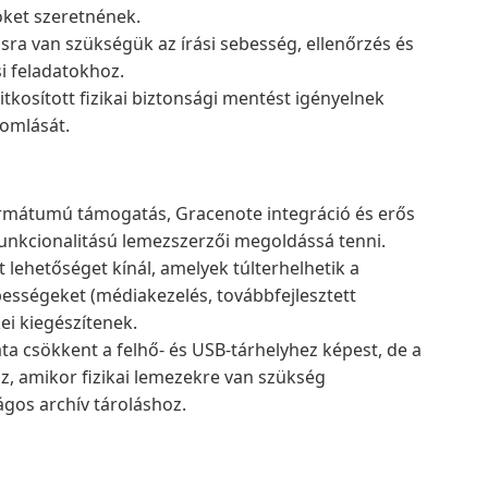
zöket szeretnének.
ra van szükségük az írási sebesség, ellenőrzés és
si feladatokhoz.
itkosított fizikai biztonsági mentést igényelnek
omlását.
ormátumú támogatás, Gracenote integráció és erős
s funkcionalitású lemezszerzői megoldássá tenni.
t lehetőséget kínál, amelyek túlterhelhetik a
ességeket (médiakezelés, továbbfejlesztett
i kiegészítenek.
ta csökkent a felhő- és USB-tárhelyhez képest, de a
z, amikor fizikai lemezekre van szükség
ágos archív tároláshoz.