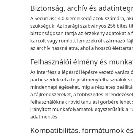
Biztonság, archív és adatintegr
A SecurDisc 4.0 kiemelkedő azok számára, aki
szükségük. Az iparági szabványos 256 bites titk
biztonságosan tartja az érzékeny adatokat a f
karcolt vagy romlott lemezekről származó fájl
az archív használatra, ahol a hosszú élettart
Felhasználói élmény és munka
Az interfész a lépésről lépésre vezető varázsl
párbeszédekkel a teljesítményfelhasználók szá
mindennapi égéseket, míg a részletes beállítá
a fájlrendszereket, a többszedés elrendezések
felhasználóknak rövid tanulási görbére lehet 
irányított munkafolyamatok egyszerűsítik a ru
adatmentés.
Kompatibilitás, formátumok és