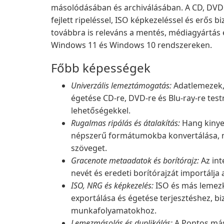
másolódásában és archiválásában. A CD, DVD 
fejlett ripeléssel, ISO képkezeléssel és erős 
továbbra is releváns a mentés, médiagyártás
Windows 11 és Windows 10 rendszereken.
Főbb képességek
Univerzális lemeztámogatás:
Adatlemezek,
égetése CD-re, DVD-re és Blu-ray-re test
lehetőségekkel.
Rugalmas ripálás és átalakítás:
Hang kinyer
népszerű formátumokba konvertálása, 
szöveget.
Gracenote metaadatok és borítórajz:
Az int
nevét és eredeti borítórajzát importálj
ISO, NRG és képkezelés:
ISO és más lemezk
exportálása és égetése terjesztéshez, bi
munkafolyamatokhoz.
Lemezmásolás és duplikálás:
A Pontos más