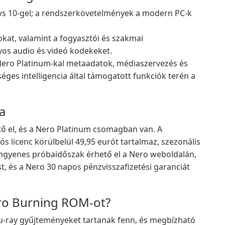
s 10-gel; a rendszerkövetelmények a modern PC-k
at, valamint a fogyasztói és szakmai
s audio és videó kodekeket.
Nero Platinum-kal metaadatok, médiaszervezés és
ges intelligencia által támogatott funkciók terén a
a
ő el, és a Nero Platinum csomagban van. A
ós licenc körülbelül 49,95 eurót tartalmaz, szezonális
gyenes próbaidőszak érhető el a Nero weboldalán,
ást, és a Nero 30 napos pénzvisszafizetési garanciát
ro Burning ROM-ot?
lu-ray gyűjteményeket tartanak fenn, és megbízható