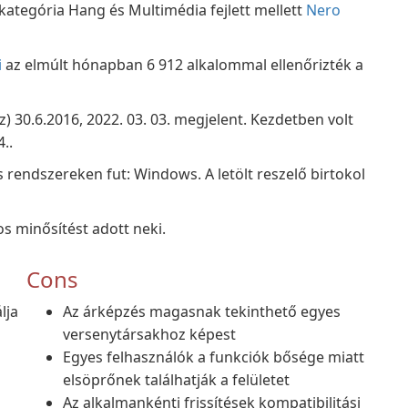
ategória Hang és Multimédia fejlett mellett
Nero
i
az elmúlt hónapban 6 912 alkalommal ellenőrizték a
) 30.6.2016, 2022. 03. 03. megjelent. Kezdetben volt
..
rendszereken fut: Windows. A letölt reszelő birtokol
s minősítést adott neki.
Cons
lja
Az árképzés magasnak tekinthető egyes
versenytársakhoz képest
Egyes felhasználók a funkciók bősége miatt
elsöprőnek találhatják a felületet
Az alkalmankénti frissítések kompatibilitási