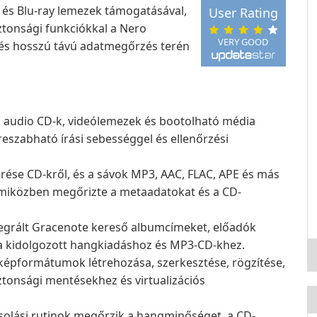
és Blu-ray lemezek támogatásával,
User Rating
biztonsági funkciókkal a Nero
VERY GOOD
 és hosszú távú adatmegőrzés terén
 audio CD-k, videólemezek és bootolható média
reszabható írási sebességgel és ellenőrzési
ése CD-kről, és a sávok MP3, AAC, FLAC, APE és más
miközben megőrizte a metaadatokat és a CD-
egrált Gracenote kereső albumcímeket, előadók
a a kidolgozott hangkiadáshoz és MP3-CD-khez.
épformátumok létrehozása, szerkesztése, rögzítése,
ztonsági mentésekhez és virtualizációs
olási rutinok megőrzik a hangminőséget, a CD-