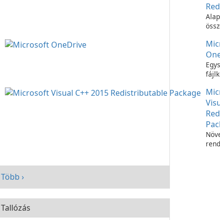
Red
Alap
össz
C++
Mic
futt
One
Egys
fájl
Micr
Mic
OneD
Vis
Red
Pac
Növe
rend
telj
Micr
C++
Több ›
Redi
Pac
segí
Tallózás