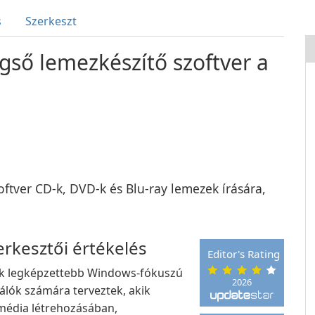
s
Szerkeszt
ső lemezkészítő szoftver a
tver CD-k, DVD-k és Blu-ray lemezek írására,
kesztői értékelés
Editor's Rating
ik legképzettebb Windows-fókuszú
2026
álók számára terveztek, akik
 média létrehozásában,