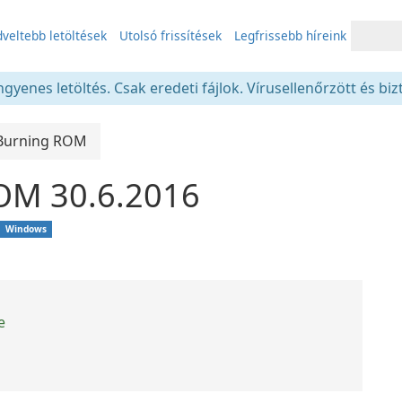
veltebb letöltések
Utolsó frissítések
Legfrissebb híreink
gyenes letöltés. Csak eredeti fájlok. Vírusellenőrzött és bi
Burning ROM
OM 30.6.2016
Windows
e