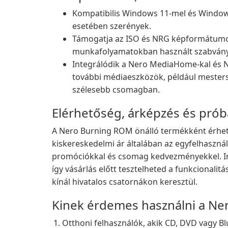
Kompatibilis Windows 11-mel és Window
esetében szerények.
Támogatja az ISO és NRG képformátumok
munkafolyamatokban használt szabványo
Integrálódik a Nero MediaHome-kal és 
további médiaeszközök, például mestersé
szélesebb csomagban.
Elérhetőség, árképzés és prób
A Nero Burning ROM önálló termékként érhet
kiskereskedelmi ár általában az egyfelhasznál
promóciókkal és csomag kedvezményekkel. In
így vásárlás előtt tesztelheted a funkcionalit
kínál hivatalos csatornákon keresztül.
Kinek érdemes használni a Ne
Otthoni felhasználók, akik CD, DVD vagy B