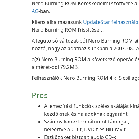
Nero Burning ROM Kereskedelmi szoftvere a k
AG
-ban.
Kliens alkalmazásunk
UpdateStar felhasználó
Nero Burning ROM frissítéseit.
A legutolsó változat-ból Nero Burning ROM a(z
hozzá, hogy az adatbázisunkban a 2007. 08. 24
a(z) Nero Burning ROM a következő operációs 
a méret-ból 79,2MB.
Felhasználók Nero Burning ROM 4 ki 5 csillago
Pros
A lemezírási funkciók széles skáláját kíná
kezdőknek és haladóknak egyaránt
Számos lemezformátumot támogat,
beleértve a CD-t, DVD-t és Blu-ray-t
Eszközöket biztosít audio CD-k,