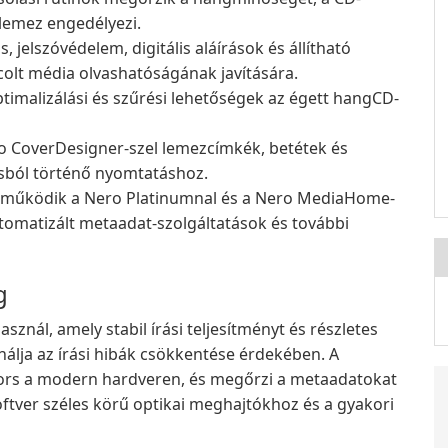
lemez engedélyezi.
s, jelszóvédelem, digitális aláírások és állítható
colt média olvashatóságának javítására.
timalizálási és szűrési lehetőségek az égett hangCD-
o CoverDesigner-szel lemezcímkék, betétek és
ásból történő nyomtatáshoz.
működik a Nero Platinumnal és a Nero MediaHome-
omatizált metaadat-szolgáltatások és további
g
znál, amely stabil írási teljesítményt és részletes
kínálja az írási hibák csökkentése érdekében. A
yors a modern hardveren, és megőrzi a metaadatokat
oftver széles körű optikai meghajtókhoz és a gyakori