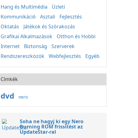
Hang és Multimédia
Üzleti
Kommunikáció
Asztali
Fejlesztés
Oktatás
Játékok és Szórakozás
Grafikai Alkalmazások
Otthon és Hobbi
Internet
Biztonság
Szerverek
Rendszereszközök
Webfejlesztés
Egyéb
Címkék
dvd
nero
Soha ne hagyj ki egy Nero
Burning ROM frissítést az
UpdateStar-ral