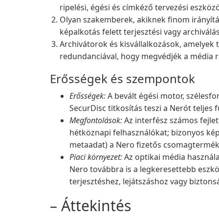
ripelési, égési és címkéző tervezési eszkö
Olyan szakemberek, akiknek finom irányítás
képalkotás felett terjesztési vagy archiválá
Archivátorok és kisvállalkozások, amelyek t
redundanciával, hogy megvédjék a média r
Erősségek és szempontok
Erősségek:
A bevált égési motor, szélesf
SecurDisc titkosítás teszi a Nerót telje
Megfontolások:
Az interfész számos fejlet
hétköznapi felhasználókat; bizonyos kép
metaadat) a Nero fizetős csomagterméke
Piaci környezet:
Az optikai média használa
Nero továbbra is a legkeresettebb eszkö
terjesztéshez, lejátszáshoz vagy biztons
– Áttekintés