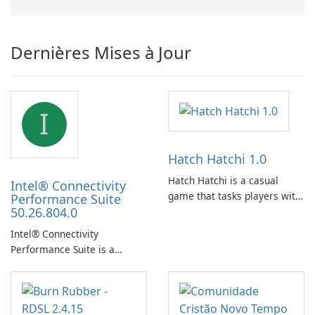
Dernières Mises à Jour
I
Hatch Hatchi 1.0
Hatch Hatchi is a casual
Intel® Connectivity
game that tasks players with
Performance Suite
50.26.804.0
achieving a high score,
hatching eggs, and sharing
Intel® Connectivity
progress with friends. The
Performance Suite is a
experience centers on
network optimization utility
incubating eggs and
designed to identify factors
expanding gameplay through
that affect connectivity and
continued hatching.
apply adaptive adjustments.