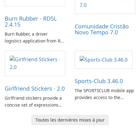
Burn Rubber - RDSL
2.4.15
Comunidade Cristão
Novo Tempo 7.0
Burn Rubber, a driver
logistics application from Rail
Delivery Services, is designed
to streamline communication
between drivers and
dispatchers, focusing on
efficient information sharing
Sports-Club 3.46.0
to support day-to-day
Girlfriend Stickers · 2.0
coordination and operations.
The SPORTSCLUB mobile app
provides access to the
Girlfriend stickers provide a
SPORTSCLUB fitness studio
concise set of expressions
from a smartphone, focusing
for daily chat on iPhone, iPad,
on scheduling, data tracking,
and other Apple devices. The
Toutes les dernières mises à jour
and training support. It aims
collection centers on girly
to streamline daily workouts
imagery designed to
and trainer collaboration.
accompany conversations