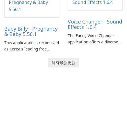
journey across diverse
landscapes.
Voice Changer - Sound
Effects 1.6.4
Baby Billy - Pregnancy
& Baby 5.56.1
The Funny Voice Changer
application offers a diverse
This application is recognized
selection of over 50 sound
as Korea's leading free
and voice effects, providing
platform for pregnancy and
users with robust
baby tracking, offering
所有最新更新
customization options for
essential healthcare tips and
voice modification.
doctor-approved articles.