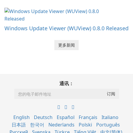
Windows Update Viewer (WUView) 0.8.0 Released
更多新闻
通讯：
English
Deutsch
Español
Français
Italiano
日本語
한국어
Nederlands
Polski
Português
Русский
Svenska
Türkçe
Tiếng Việt
中文(简体)