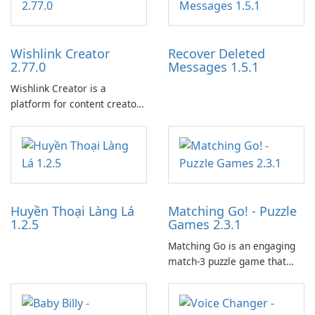
Wishlink Creator
Recover Deleted
2.77.0
Messages 1.5.1
Wishlink Creator is a
platform for content creators
designed to monetize their
work through built-in brand
partnerships and integrated
tools for content distribution
and audience engagement.
Huyền Thoại Làng Lá
Matching Go! - Puzzle
1.2.5
Games 2.3.1
Matching Go is an engaging
match-3 puzzle game that
invites players to join Chloe
and her charming corgi,
Ollie, on an adventurous