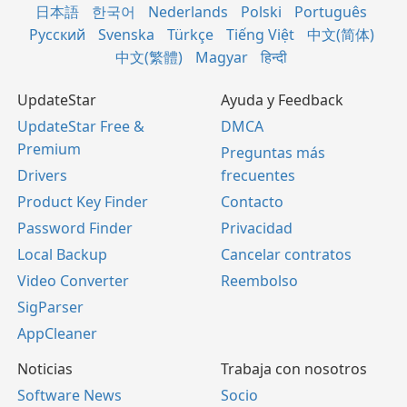
日本語
한국어
Nederlands
Polski
Português
Русский
Svenska
Türkçe
Tiếng Việt
中文(简体)
中文(繁體)
Magyar
हिन्दी
UpdateStar
Ayuda y Feedback
UpdateStar Free &
DMCA
Premium
Preguntas más
Drivers
frecuentes
Product Key Finder
Contacto
Password Finder
Privacidad
Local Backup
Cancelar contratos
Video Converter
Reembolso
SigParser
AppCleaner
Noticias
Trabaja con nosotros
Software News
Socio