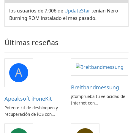
los usuarios de 7.006 de
UpdateStar
tenían Nero
Burning ROM instalado el mes pasado.
Últimas reseñas
A
Breitbandmessung
¡Comprueba tu velocidad de
Apeaksoft iFoneKit
Internet con
Potente kit de desbloqueo y
Breitbandmessung de zafaco
recuperación de iOS con
GmbH!
amplio soporte para
dispositivos