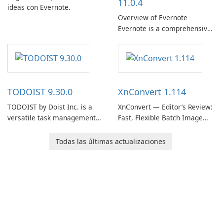
11.0.4
ideas con Evernote.
Overview of Evernote
Evernote is a comprehensive
note-taking and organization
software designed to help
users capture, organize, and
access information across
multiple devices.
TODOIST 9.30.0
XnConvert 1.114
TODOIST by Doist Inc. is a
XnConvert — Editor’s Review:
versatile task management
Fast, Flexible Batch Image
tool designed to help
Converter for Windows,
individuals and teams
macOS and Linux XnConvert
Todas las últimas actualizaciones
organize their work and
is a polished, cross-platform
increase productivity.
batch image processor from
XnSoft that balances depth
and simplicity.